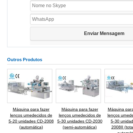
Outros Produtos
Máquina para fazer
Máquina para fazer
Máquina para
lenços umedecidos de
lenços umedecidos de
lenços umede
5-20 unidades CD-2008
5-30 unidades CD-2030
5-30 unida
(automática)
(semi-automática)
2008II (tot