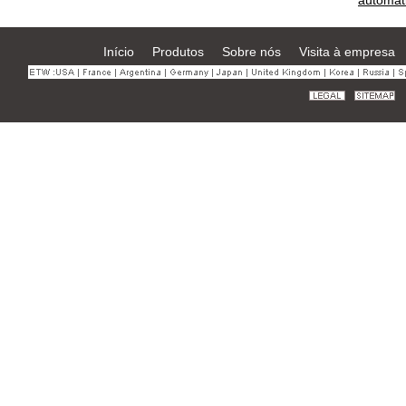
automát
Início
Produtos
Sobre nós
Visita à empresa