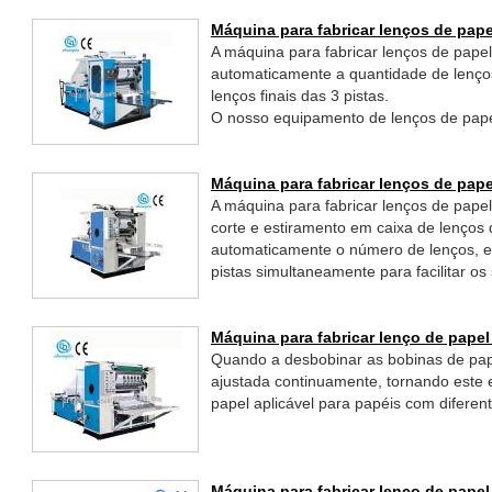
Máquina para fabricar lenços de pap
A máquina para fabricar lenços de pape
automaticamente a quantidade de lenço
lenços finais das 3 pistas.
O nosso equipamento de lenços de pape
fabricar lenços de diferentes larguras,
implementado através de absorção por 
Máquina para fabricar lenços de pap
A máquina para fabricar lenços de pap
corte e estiramento em caixa de lenços 
automaticamente o número de lenços, e
pistas simultaneamente para facilitar o
embalamento.
Máquina para fabricar lenço de pape
Quando a desbobinar as bobinas de pap
ajustada continuamente, tornando este 
papel aplicável para papéis com diferen
Máquina para fabricar lenço de pape