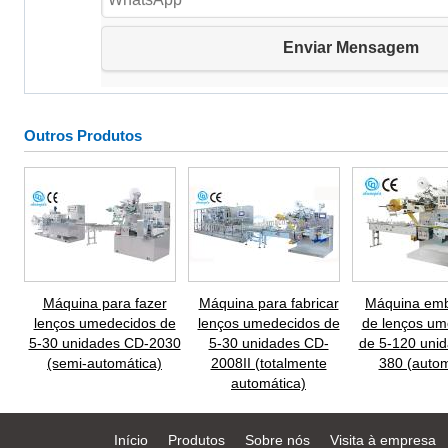
Outros Produtos
Máquina para fazer
Máquina para fabricar
Máquina emb
lenços umedecidos de
lenços umedecidos de
de lenços um
5-30 unidades CD-2030
5-30 unidades CD-
de 5-120 uni
(semi-automática)
2008II (totalmente
380 (autom
automática)
Início
Produtos
Sobre nós
Visita à empresa