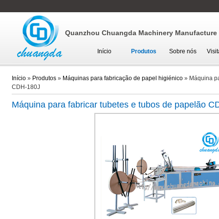
Quanzhou Chuangda Machinery Manufacture C
Início
Produtos
Sobre nós
Visi
Início
»
Produtos
»
Máquinas para fabricação de papel higiénico
»
Máquina pa
CDH-180J
Máquina para fabricar tubetes e tubos de papelão
CD