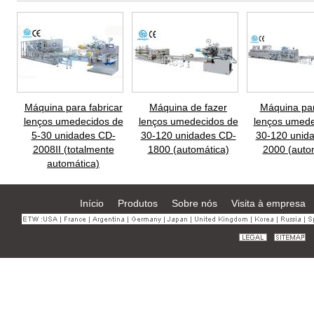
Máquina para fabricar
Máquina de fazer
Máquina par
lenços umedecidos de
lenços umedecidos de
lenços umede
5-30 unidades CD-
30-120 unidades CD-
30-120 unid
2008II (totalmente
1800 (automática)
2000 (auto
automática)
Início
Produtos
Sobre nós
Visita à empresa