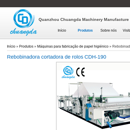
Quanzhou Chuangda Machinery Manufacture C
Início
Produtos
Sobre nós
Visi
Início
»
Produtos
»
Máquinas para fabricação de papel higiénico
»
Rebobinado
Rebobinadora cortadora de rolos
CDH-190