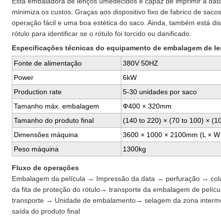
Esta embaladora de lenços umedecidos é capaz de imprimir a data
minimiza os custos. Graças aos dispositivo fixo de fabrico de saco
operação fácil e uma boa estética do saco. Ainda, também está dis
rótulo para identificar se o rótulo foi torcido ou danificado.
Especificações técnicas do equipamento de embalagem de l
Fonte de alimentação
380V 50HZ
Power
6kW
Production rate
5-30 unidades por saco
Tamanho máx. embalagem
Ф400 × 320mm
Tamanho do produto final
(140 to 220) × (70 to 100) × (
Dimensões máquina
3600 × 1000 × 2100mm (L × W 
Peso máquina
1300kg
Fluxo de operações
Embalagem da película → Impressão da data → perfuração → col
da fita de proteção do rótulo→ transporte da embalagem de pelíc
transporte → Unidade de embalamento→ selagem da zona intermé
saída do produto final