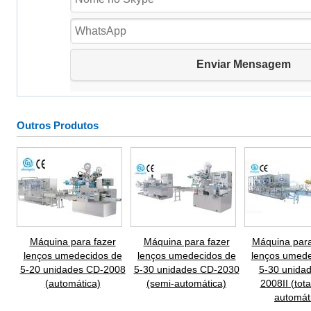
Outros Produtos
Máquina para fazer
Máquina para fazer
Máquina para
lenços umedecidos de
lenços umedecidos de
lenços umede
5-20 unidades CD-2008
5-30 unidades CD-2030
5-30 unida
(automática)
(semi-automática)
2008II (tot
automát