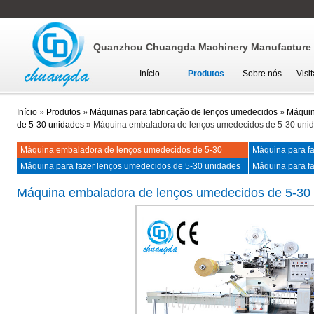
Quanzhou Chuangda Machinery Manufacture C
Início
Produtos
Sobre nós
Visi
Início
»
Produtos
»
Máquinas para fabricação de lenços umedecidos
»
Máquin
de 5-30 unidades
»
Máquina embaladora de lenços umedecidos de 5-30 uni
Máquina embaladora de lenços umedecidos de 5-30
Máquina para f
unidades CD-320
CD-2008 (autom
Máquina para fazer lenços umedecidos de 5-30 unidades
Máquina para fa
CD-2030 (semi-automática)
unidades CD-200
Máquina embaladora de lenços umedecidos de 5-30