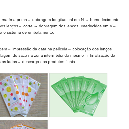
 matéria prima→ dobragem longitudinal em N → humedecimento
s nos lenços→ corte → dobragem dos lenços umedecidos em V→
ra o sistema de embalamento.
gem→ impressão da data na película→ colocação dos lenços
agem do saco na zona intermédia do mesmo → finalização da
 os lados→ descarga dos produtos finais