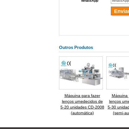
Outros Produtos
Máquina para fazer
Máquina 
lenços umedecidos de
lenços um
5-20 unidades CD-2008
5-30 unida
(automática)
(semi-au