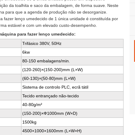
osição da toalhita e saco da embalagem, de forma suave. Neste
ina para que a agenda de produção não se desorganize.
ara fazer lenço umedecido de 1 única unidade é constituída por
orma estável e com um elevado custo-desempenho.
máquina para fazer lenço umedecido:
Trifásico 380V, 50Hz
6kw
80-150 embalagens/min.
(120-260)×(150-200)mm (L×W)
(60-130)×(50-80)mm (L×W)
Sistema de controlo PLC, ecrã tátil
Tecido entrançado não-tecido
40-80g/m²
(150-200)×Ф1000mm (W×D)
1500kg
4500×1000×1600mm (L×W×H)