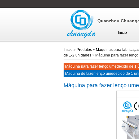
Quanzhou Chuangda
Início
Início
»
Produtos
»
Máquinas para fabricaçã
de 1-2 unidades
»
Máquina para fazer lenço
Máquina para fazer lenço umedecido de 1 
CD-160 (automática)
Máquina de fazer lenço umedecido de 1 ún
160N (automática)
Máquina para fazer lenço ume