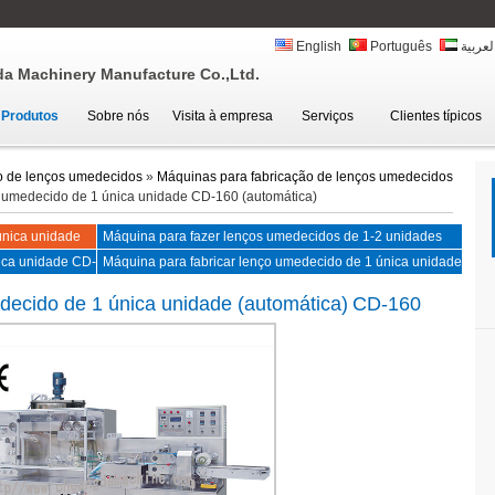
English
Português
لعربية
 Machinery Manufacture Co.,Ltd.
Produtos
Sobre nós
Visita à empresa
Serviços
Clientes típicos
o de lenços umedecidos
»
Máquinas para fabricação de lenços umedecidos
 umedecido de 1 única unidade CD-160 (automática)
única unidade
Máquina para fazer lenços umedecidos de 1-2 unidades
CD-160II (automática)
ica unidade CD-
Máquina para fabricar lenço umedecido de 1 única unidade
CD-251 (automática e de alta velocidade)
decido de 1 única unidade (automática)
CD-160