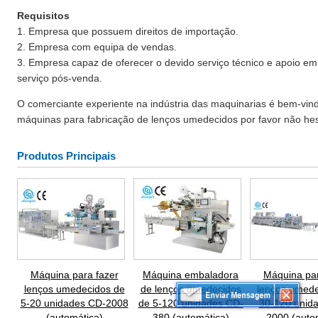
Requisitos
1. Empresa que possuem direitos de importação.
2. Empresa com equipa de vendas.
3. Empresa capaz de oferecer o devido serviço técnico e apoio em
serviço pós-venda.
O comerciante experiente na indústria das maquinarias é bem-vind
máquinas para fabricação de lenços umedecidos por favor não hes
Produtos Principais
Máquina para fazer
Máquina embaladora
Máquina par
lenços umedecidos de
de lenços umedecidos
lenços umede
5-20 unidades CD-2008
de 5-120 unidades CD-
30-120 unid
(automática)
380 (automática)
2000 (auto