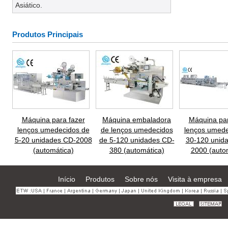
Asiático.
Produtos Principais
Máquina para fazer
Máquina embaladora
Máquina par
lenços umedecidos de
de lenços umedecidos
lenços umede
5-20 unidades CD-2008
de 5-120 unidades CD-
30-120 unid
(automática)
380 (automática)
2000 (auto
Início
Produtos
Sobre nós
Visita à empresa