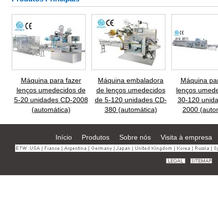
Máquina para fazer
Máquina embaladora
Máquina par
lenços umedecidos de
de lenços umedecidos
lenços umede
5-20 unidades CD-2008
de 5-120 unidades CD-
30-120 unid
(automática)
380 (automática)
2000 (auto
Início
Produtos
Sobre nós
Visita à empresa